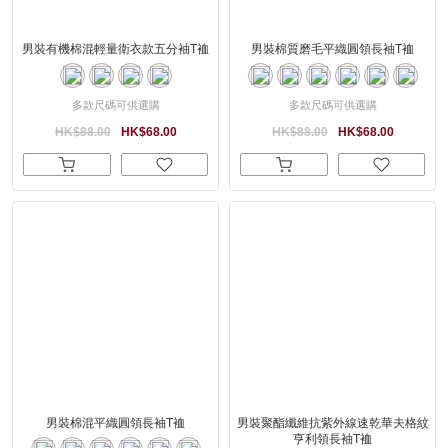
男裝有機棉混輕量衛衣款五分袖T裇
男裝棉質磨毛平織圓領長袖T裇
多款尺碼可供選購
多款尺碼可供選購
HK$88.00
HK$68.00
HK$88.00
HK$68.00
男裝棉混平織圓領長袖T裇
男裝聚酯纖維抗紫外線速乾華夫格紋
亨利領長袖T裇