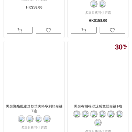
HK$58.00
多款尺碼可供選購
HK$158.00
30
男裝聚酯纖維速乾華夫格亨利領短袖
男裝有機棉混涼感寬鬆短袖T裇
T裇
多款尺碼可供選購
多款尺碼可供選購