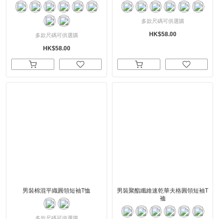
多款尺碼可供選購
HK$58.00
多款尺碼可供選購
HK$58.00
男裝棉混平織圓領短袖T恤
男裝聚酯纖維速乾華夫格圓領短袖T
裇
多款尺碼可供選購