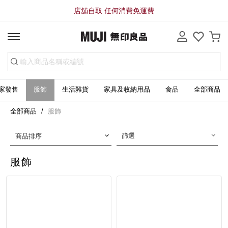
店舖自取 任何消費免運費
家發售
服飾
生活雜貨
家具及收納用品
食品
全部商品
全部商品
服飾
篩選
商品排序
服飾