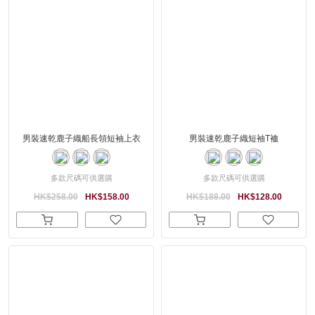
男裝速乾鹿子織船長領短袖上衣
男裝速乾鹿子織短袖T裇
多款尺碼可供選購
多款尺碼可供選購
HK$258.00
HK$158.00
HK$188.00
HK$128.00