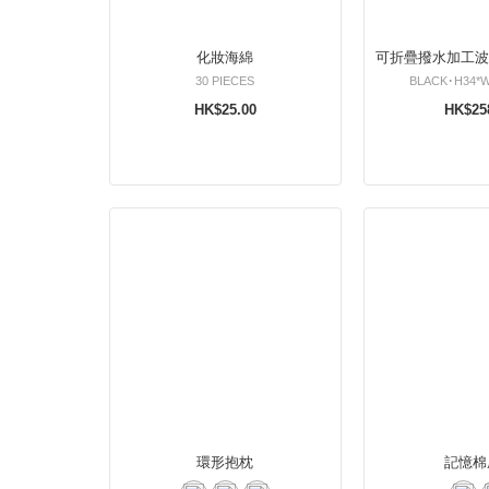
化妝海綿
可折疊撥水加工波
30 PIECES
BLACK･H34*
HK$25.00
HK$25
環形抱枕
記憶棉