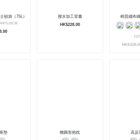
士頓袋（75L）
撥水加工背囊
棉質縐布
W44*G26CM
HK$228.00
8.00
210
HK$328.0
座墊
橢圓形抱枕
高反