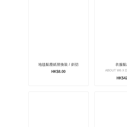
地毯黏塵紙替換裝 / 斜切
衣服黏
ABOUT W6 X D
HK$8.00
HK$42