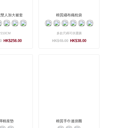
織雙人加大被套
棉質縐布織枕袋
*210CM
多款尺碼可供選購
0
HK$258.00
HK$48.00
HK$38.00
彈棉座墊
棉質手巾連掛圈