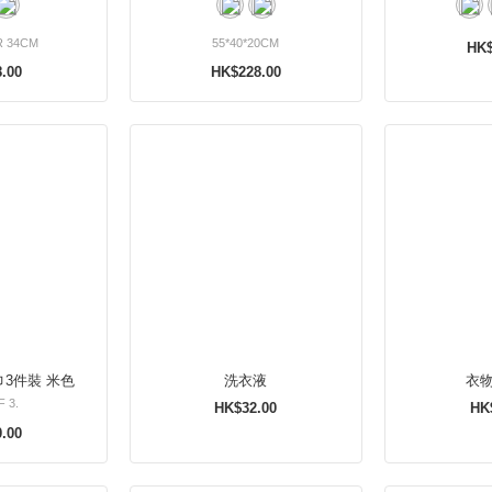
R 34CM
55*40*20CM
HK$
.00
HK$228.00
無漂染桌上紙巾3件裝 米色
洗衣液
衣
 3.
HK$32.00
HK
.00